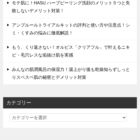
モテ肌に！HASU ハーブピーリング洗顔のメリット５つと失
敗しないデメリット対策！
アンプルールトライアルキットの評判と使い方や注意点！シ
ミ・くすみの悩みに徹底解説！
もう、くり返さない！オルビス「クリアフル」で叶えるニキ
ビ・毛穴レスな垢抜け肌を実感
みんなの肌潤風呂の保湿力！湯上がり後も乾燥知らずしっと
りスベスベ肌の秘密とデメリット対策
カテゴリー
カ
テ
ゴ