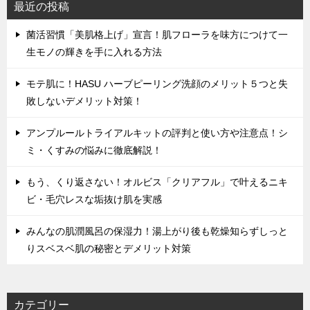
最近の投稿
菌活習慣「美肌格上げ」宣言！肌フローラを味方につけて一
生モノの輝きを手に入れる方法
モテ肌に！HASU ハーブピーリング洗顔のメリット５つと失
敗しないデメリット対策！
アンプルールトライアルキットの評判と使い方や注意点！シ
ミ・くすみの悩みに徹底解説！
もう、くり返さない！オルビス「クリアフル」で叶えるニキ
ビ・毛穴レスな垢抜け肌を実感
みんなの肌潤風呂の保湿力！湯上がり後も乾燥知らずしっと
りスベスベ肌の秘密とデメリット対策
カテゴリー