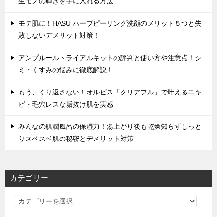
生モノの輝きを手に入れる方法
モテ肌に！HASU ハーブピーリング洗顔のメリット５つと失
敗しないデメリット対策！
アンプルールトライアルキットの評判と使い方や注意点！シ
ミ・くすみの悩みに徹底解説！
もう、くり返さない！オルビス「クリアフル」で叶えるニキ
ビ・毛穴レスな垢抜け肌を実感
みんなの肌潤風呂の保湿力！湯上がり後も乾燥知らずしっと
りスベスベ肌の秘密とデメリット対策
カテゴリー
カ
テ