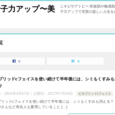
ニキビやアトピー,乾燥肌や敏感
女子力アップ〜美
子力アップで充実の楽しい人生を
覧
0
0
ブリッドcフェイスを使い続けて半年後には、シミもくすみも
？
日：
2021年4月27日
公開日：
2017年7月26日
ビタブリッドcフェイス
ブリッドcフェイスを使い続けて半年後には、シミもくすみも消える？
沙さんなど有名人も愛用していること […]