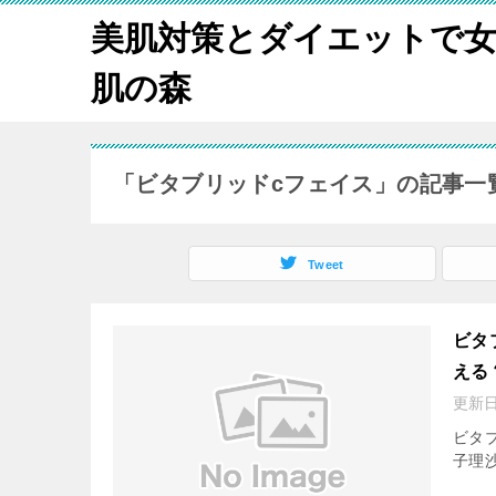
美肌対策とダイエットで
肌の森
「ビタブリッドcフェイス」の記事一
Tweet
ビタ
える
更新
ビタ
子理