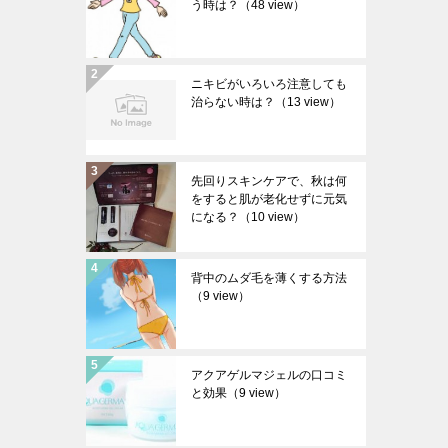
う時は？
（48 view）
ニキビがいろいろ注意しても
治らない時は？
（13 view）
先回りスキンケアで、秋は何
をすると肌が老化せずに元気
になる？
（10 view）
背中のムダ毛を薄くする方法
（9 view）
アクアゲルマジェルの口コミ
と効果
（9 view）