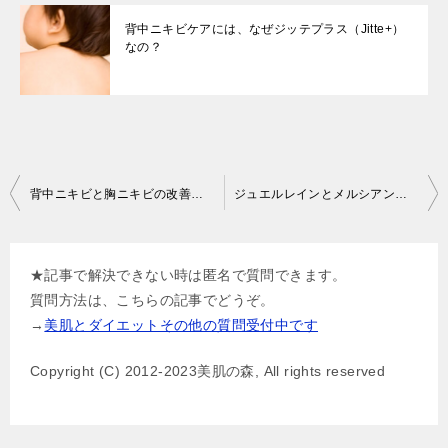
背中ニキビケアには、なぜジッテプラス（Jitte+）
なの？
投
背中ニキビと胸ニキビの改善方法
ジュエルレインとメルシアンの違いと選び方
稿
ナ
★記事で解決できない時は匿名で質問できます。
ビ
質問方法は、こちらの記事でどうぞ。
ゲ
→
美肌とダイエットその他の質問受付中です
ー
Copyright (C) 2012-2023美肌の森, All rights reserved
シ
ョ
ン