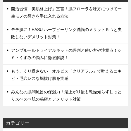
菌活習慣「美肌格上げ」宣言！肌フローラを味方につけて一
生モノの輝きを手に入れる方法
モテ肌に！HASU ハーブピーリング洗顔のメリット５つと失
敗しないデメリット対策！
アンプルールトライアルキットの評判と使い方や注意点！シ
ミ・くすみの悩みに徹底解説！
もう、くり返さない！オルビス「クリアフル」で叶えるニキ
ビ・毛穴レスな垢抜け肌を実感
みんなの肌潤風呂の保湿力！湯上がり後も乾燥知らずしっと
りスベスベ肌の秘密とデメリット対策
カテゴリー