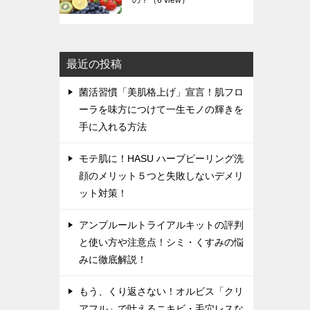
の？
（6 view）
最近の投稿
菌活習慣「美肌格上げ」宣言！肌フロ
ーラを味方につけて一生モノの輝きを
手に入れる方法
モテ肌に！HASU ハーブピーリング洗
顔のメリット５つと失敗しないデメリ
ット対策！
アンプルールトライアルキットの評判
と使い方や注意点！シミ・くすみの悩
みに徹底解説！
もう、くり返さない！オルビス「クリ
アフル」で叶えるニキビ・毛穴レスな