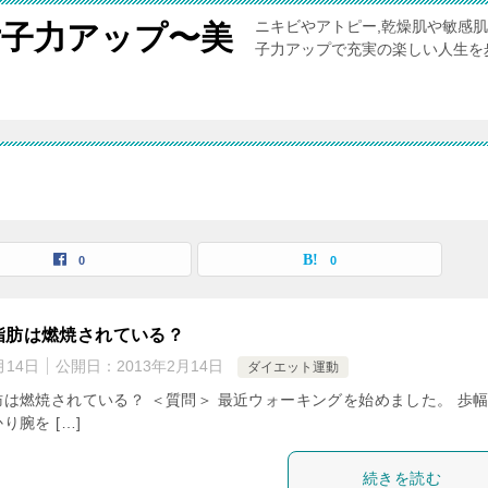
ニキビやアトピー,乾燥肌や敏感
女子力アップ〜美
子力アップで充実の楽しい人生を
0
0
脂肪は燃焼されている？
月14日
公開日：
2013年2月14日
ダイエット運動
は燃焼されている？ ＜質問＞ 最近ウォーキングを始めました。 歩
腕を […]
続きを読む