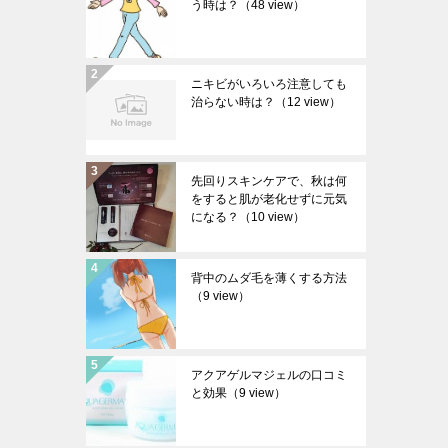
う時は？
（48 view）
ニキビがいろいろ注意しても
治らない時は？
（12 view）
先回りスキンケアで、秋は何
をすると肌が老化せずに元気
になる？
（10 view）
背中のムダ毛を薄くする方法
（9 view）
アクアゲルマジェルの口コミ
と効果
（9 view）