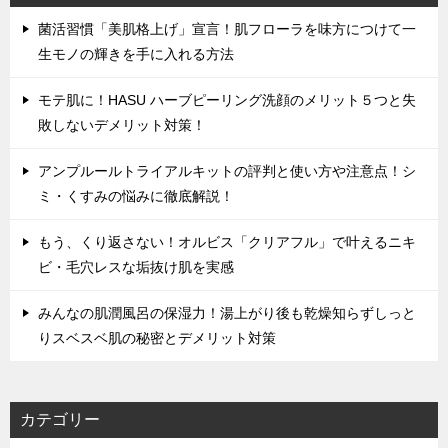
菌活習慣「美肌格上げ」宣言！肌フローラを味方につけて一
生モノの輝きを手に入れる方法
モテ肌に！HASU ハーブピーリング洗顔のメリット５つと失
敗しないデメリット対策！
アンプルールトライアルキットの評判と使い方や注意点！シ
ミ・くすみの悩みに徹底解説！
もう、くり返さない！オルビス「クリアフル」で叶えるニキ
ビ・毛穴レスな垢抜け肌を実感
みんなの肌潤風呂の保湿力！湯上がり後も乾燥知らずしっと
りスベスベ肌の秘密とデメリット対策
カテゴリー