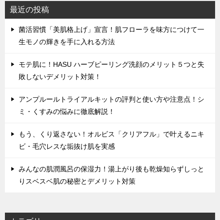
最近の投稿
菌活習慣「美肌格上げ」宣言！肌フローラを味方につけて一
生モノの輝きを手に入れる方法
モテ肌に！HASU ハーブピーリング洗顔のメリット５つと失
敗しないデメリット対策！
アンプルールトライアルキットの評判と使い方や注意点！シ
ミ・くすみの悩みに徹底解説！
もう、くり返さない！オルビス「クリアフル」で叶えるニキ
ビ・毛穴レスな垢抜け肌を実感
みんなの肌潤風呂の保湿力！湯上がり後も乾燥知らずしっと
りスベスベ肌の秘密とデメリット対策