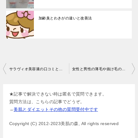
加齢臭とわきがの違いと改善法
投
サラヴィオ美容液の口コミと効果
女性と男性の薄毛や抜け毛の違いは？
稿
ナ
★記事で解決できない時は匿名で質問できます。
ビ
質問方法は、こちらの記事でどうぞ。
ゲ
→
美肌とダイエットその他の質問受付中です
ー
Copyright (C) 2012-2023美肌の森, All rights reserved
シ
ョ