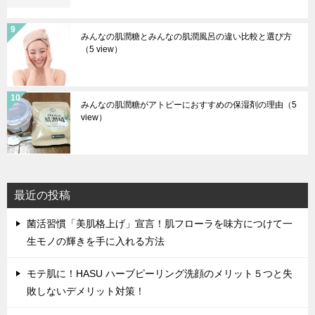
みんなの肌潤糖とみんなの肌潤風呂の違い比較と選び方
（5 view）
みんなの肌潤糖がアトピーにおすすめの保湿剤の理由
（5
view）
最近の投稿
菌活習慣「美肌格上げ」宣言！肌フローラを味方につけて一
生モノの輝きを手に入れる方法
モテ肌に！HASU ハーブピーリング洗顔のメリット５つと失
敗しないデメリット対策！