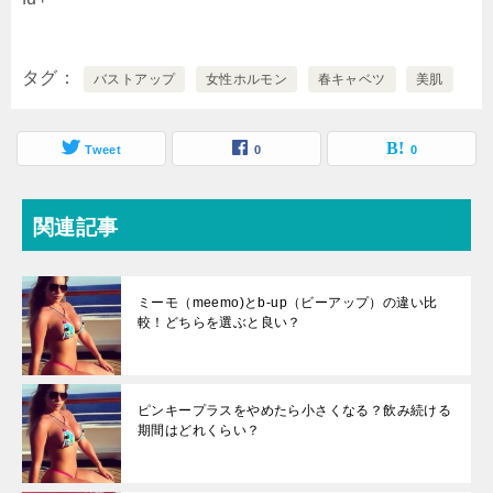
タグ
バストアップ
女性ホルモン
春キャベツ
美肌
Tweet
0
0
関連記事
ミーモ（meemo)とb-up（ビーアップ）の違い比
較！どちらを選ぶと良い？
ピンキープラスをやめたら小さくなる？飲み続ける
期間はどれくらい？