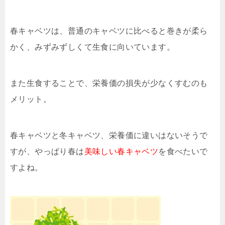
春キャベツは、普通のキャベツに比べると巻きが柔ら
かく、みずみずしくて生食に向いています。
また生食することで、栄養価の損失が少なくすむのも
メリット。
春キャベツと冬キャベツ、栄養価に違いはないそうで
すが、やっぱり春は
美味しい春キャベツ
を食べたいで
すよね。