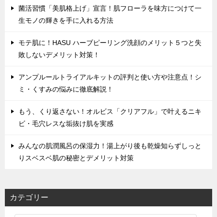
菌活習慣「美肌格上げ」宣言！肌フローラを味方につけて一
生モノの輝きを手に入れる方法
モテ肌に！HASU ハーブピーリング洗顔のメリット５つと失
敗しないデメリット対策！
アンプルールトライアルキットの評判と使い方や注意点！シ
ミ・くすみの悩みに徹底解説！
もう、くり返さない！オルビス「クリアフル」で叶えるニキ
ビ・毛穴レスな垢抜け肌を実感
みんなの肌潤風呂の保湿力！湯上がり後も乾燥知らずしっと
りスベスベ肌の秘密とデメリット対策
カテゴリー