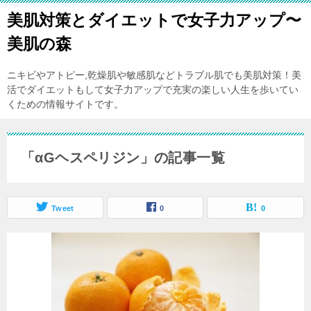
美肌対策とダイエットで女子力アップ〜
美肌の森
ニキビやアトピー,乾燥肌や敏感肌などトラブル肌でも美肌対策！美
活でダイエットもして女子力アップで充実の楽しい人生を歩いてい
くための情報サイトです。
「αGヘスペリジン」の記事一覧
Tweet
0
0