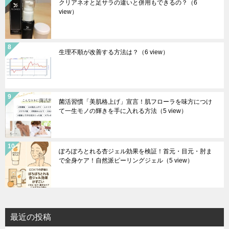
クリアネオと足サラの違いと併用もできるの？
（6
view）
生理不順が改善する方法は？
（6 view）
菌活習慣「美肌格上げ」宣言！肌フローラを味方につけ
て一生モノの輝きを手に入れる方法
（5 view）
ぽろぽろとれる杏ジェル効果を検証！首元・目元・肘ま
で全身ケア！自然派ピーリングジェル
（5 view）
最近の投稿