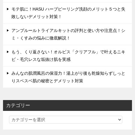
モテ肌に！HASU ハーブピーリング洗顔のメリット５つと失
敗しないデメリット対策！
アンプルールトライアルキットの評判と使い方や注意点！シ
ミ・くすみの悩みに徹底解説！
もう、くり返さない！オルビス「クリアフル」で叶えるニキ
ビ・毛穴レスな垢抜け肌を実感
みんなの肌潤風呂の保湿力！湯上がり後も乾燥知らずしっと
りスベスベ肌の秘密とデメリット対策
カテゴリー
カ
テ
ゴ