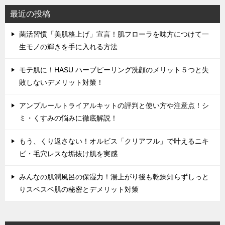
最近の投稿
菌活習慣「美肌格上げ」宣言！肌フローラを味方につけて一
生モノの輝きを手に入れる方法
モテ肌に！HASU ハーブピーリング洗顔のメリット５つと失
敗しないデメリット対策！
アンプルールトライアルキットの評判と使い方や注意点！シ
ミ・くすみの悩みに徹底解説！
もう、くり返さない！オルビス「クリアフル」で叶えるニキ
ビ・毛穴レスな垢抜け肌を実感
みんなの肌潤風呂の保湿力！湯上がり後も乾燥知らずしっと
りスベスベ肌の秘密とデメリット対策