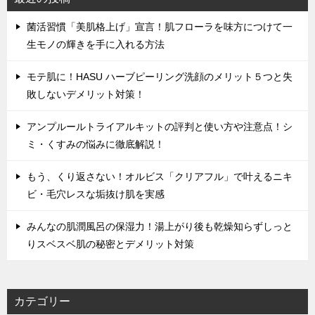
菌活習慣「美肌格上げ」宣言！肌フローラを味方につけて一
生モノの輝きを手に入れる方法
モテ肌に！HASU ハーブピーリング洗顔のメリット５つと失
敗しないデメリット対策！
アンプルールトライアルキットの評判と使い方や注意点！シ
ミ・くすみの悩みに徹底解説！
もう、くり返さない！オルビス「クリアフル」で叶えるニキ
ビ・毛穴レスな垢抜け肌を実感
みんなの肌潤風呂の保湿力！湯上がり後も乾燥知らずしっと
りスベスベ肌の秘密とデメリット対策
カテゴリー