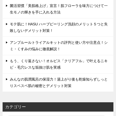
菌活習慣「美肌格上げ」宣言！肌フローラを味方につけて一
生モノの輝きを手に入れる方法
モテ肌に！HASU ハーブピーリング洗顔のメリット５つと失
敗しないデメリット対策！
アンプルールトライアルキットの評判と使い方や注意点！シ
ミ・くすみの悩みに徹底解説！
もう、くり返さない！オルビス「クリアフル」で叶えるニキ
ビ・毛穴レスな垢抜け肌を実感
みんなの肌潤風呂の保湿力！湯上がり後も乾燥知らずしっと
りスベスベ肌の秘密とデメリット対策
カテゴリー