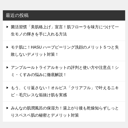
最近の投稿
菌活習慣「美肌格上げ」宣言！肌フローラを味方につけて一
生モノの輝きを手に入れる方法
モテ肌に！HASU ハーブピーリング洗顔のメリット５つと失
敗しないデメリット対策！
アンプルールトライアルキットの評判と使い方や注意点！シ
ミ・くすみの悩みに徹底解説！
もう、くり返さない！オルビス「クリアフル」で叶えるニキ
ビ・毛穴レスな垢抜け肌を実感
みんなの肌潤風呂の保湿力！湯上がり後も乾燥知らずしっと
りスベスベ肌の秘密とデメリット対策