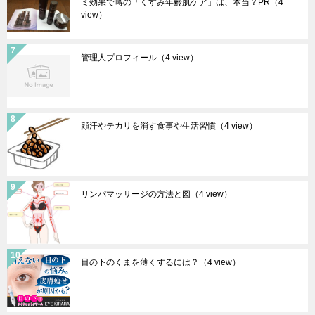
ミ効果で噂の「くすみ年齢肌ケア」は、本当？PR
（4
view）
管理人プロフィール
（4 view）
顔汗やテカリを消す食事や生活習慣
（4 view）
リンパマッサージの方法と図
（4 view）
目の下のくまを薄くするには？
（4 view）