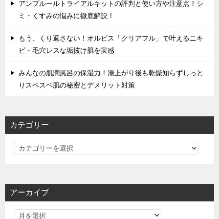
アンプルールトライアルキットの評判と使い方や注意点！シ
ミ・くすみの悩みに徹底解説！
もう、くり返さない！オルビス「クリアフル」で叶えるニキ
ビ・毛穴レスな垢抜け肌を実感
みんなの肌潤風呂の保湿力！湯上がり後も乾燥知らずしっと
りスベスベ肌の秘密とデメリット対策
カテゴリー
カ
テ
ゴ
リ
アーカイブ
ー