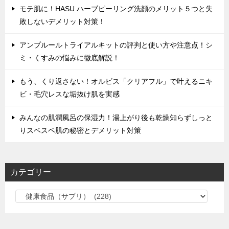
モテ肌に！HASU ハーブピーリング洗顔のメリット５つと失
敗しないデメリット対策！
アンプルールトライアルキットの評判と使い方や注意点！シ
ミ・くすみの悩みに徹底解説！
もう、くり返さない！オルビス「クリアフル」で叶えるニキ
ビ・毛穴レスな垢抜け肌を実感
みんなの肌潤風呂の保湿力！湯上がり後も乾燥知らずしっと
りスベスベ肌の秘密とデメリット対策
カテゴリー
カ
テ
ゴ