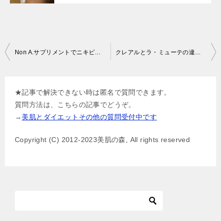
投
Non A.サプリメントでニキビケア効果とその理由
クレアルとラ・ミューテの違い比較と選び方
稿
ナ
★記事で解決できない時は匿名で質問できます。
ビ
質問方法は、こちらの記事でどうぞ。
ゲ
→
美肌とダイエットその他の質問受付中です
ー
Copyright (C) 2012-2023美肌の森, All rights reserved
シ
ョ
ン