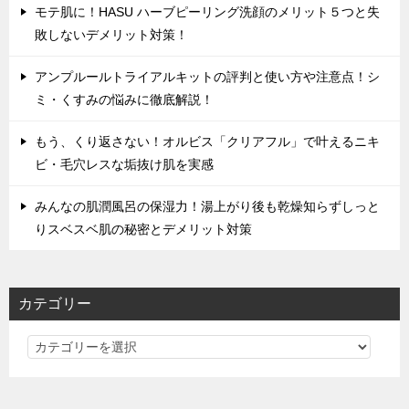
モテ肌に！HASU ハーブピーリング洗顔のメリット５つと失
敗しないデメリット対策！
アンプルールトライアルキットの評判と使い方や注意点！シ
ミ・くすみの悩みに徹底解説！
もう、くり返さない！オルビス「クリアフル」で叶えるニキ
ビ・毛穴レスな垢抜け肌を実感
みんなの肌潤風呂の保湿力！湯上がり後も乾燥知らずしっと
りスベスベ肌の秘密とデメリット対策
カテゴリー
カ
テ
ゴ