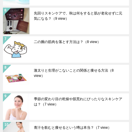
先回りスキンケアで、秋は何をすると肌が老化せずに元
気になる？
（9 view）
二の腕の筋肉を落とす方法は？
（8 view）
激太りと生理がこないことの関係と痩せる方法
（8
view）
季節の変わり目の乾燥や肌荒れにぴったりなスキンケア
は？
（7 view）
青汁を飲むと痩せるという噂は本当？
（7 view）