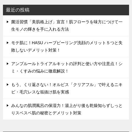
最近の投稿
菌活習慣「美肌格上げ」宣言！肌フローラを味方につけて一
生モノの輝きを手に入れる方法
モテ肌に！HASU ハーブピーリング洗顔のメリット５つと失
敗しないデメリット対策！
アンプルールトライアルキットの評判と使い方や注意点！シ
ミ・くすみの悩みに徹底解説！
もう、くり返さない！オルビス「クリアフル」で叶えるニキ
ビ・毛穴レスな垢抜け肌を実感
みんなの肌潤風呂の保湿力！湯上がり後も乾燥知らずしっと
りスベスベ肌の秘密とデメリット対策