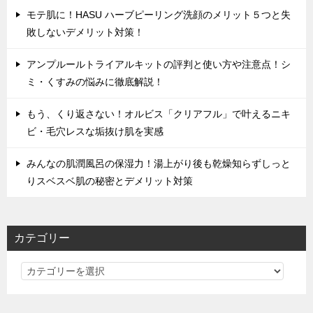
モテ肌に！HASU ハーブピーリング洗顔のメリット５つと失
敗しないデメリット対策！
アンプルールトライアルキットの評判と使い方や注意点！シ
ミ・くすみの悩みに徹底解説！
もう、くり返さない！オルビス「クリアフル」で叶えるニキ
ビ・毛穴レスな垢抜け肌を実感
みんなの肌潤風呂の保湿力！湯上がり後も乾燥知らずしっと
りスベスベ肌の秘密とデメリット対策
カテゴリー
カ
テ
ゴ