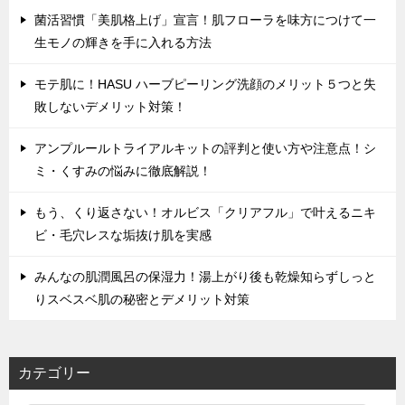
菌活習慣「美肌格上げ」宣言！肌フローラを味方につけて一
生モノの輝きを手に入れる方法
モテ肌に！HASU ハーブピーリング洗顔のメリット５つと失
敗しないデメリット対策！
アンプルールトライアルキットの評判と使い方や注意点！シ
ミ・くすみの悩みに徹底解説！
もう、くり返さない！オルビス「クリアフル」で叶えるニキ
ビ・毛穴レスな垢抜け肌を実感
みんなの肌潤風呂の保湿力！湯上がり後も乾燥知らずしっと
りスベスベ肌の秘密とデメリット対策
カテゴリー