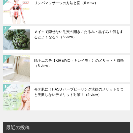
リンパマッサージの方法と図
（6 view）
メイクで隠せない毛穴の開きにたるみ・黒ずみ！何をす
るとよくなる？
（6 view）
脱毛エステ【KIREIMO（キレイモ）】のメリットと特徴
（6 view）
モテ肌に！HASU ハーブピーリング洗顔のメリット５つ
と失敗しないデメリット対策！
（5 view）
最近の投稿