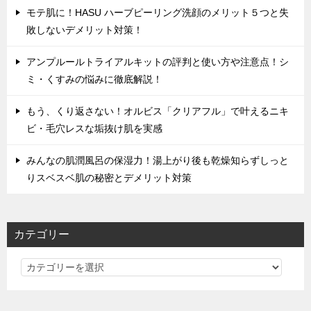
モテ肌に！HASU ハーブピーリング洗顔のメリット５つと失
敗しないデメリット対策！
アンプルールトライアルキットの評判と使い方や注意点！シ
ミ・くすみの悩みに徹底解説！
もう、くり返さない！オルビス「クリアフル」で叶えるニキ
ビ・毛穴レスな垢抜け肌を実感
みんなの肌潤風呂の保湿力！湯上がり後も乾燥知らずしっと
りスベスベ肌の秘密とデメリット対策
カテゴリー
カ
テ
ゴ