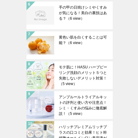
手の甲の日焼けシミやくすみ
が気になる！美白の裏技はあ
る？
（6 view）
黄色い肌を白くすることは可
能？
（6 view）
モテ肌に！HASU ハーブピー
リング洗顔のメリット５つと
失敗しないデメリット対策！
（5 view）
アンプルールトライアルキッ
トの評判と使い方や注意点！
シミ・くすみの悩みに徹底解
説！
（5 view）
ハリッチプレミアムリッチプ
ラスの口コミと効果！ヒト幹