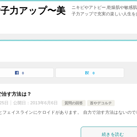
ニキビやアトピー,乾燥肌や敏感
女子力アップ〜美
子力アップで充実の楽しい人生を
0
0
で治す方法は？
25日
公開日：
2013年6月6日
質問の回答
首やデコルテ
とフェイスラインにケロイドがあります。 自力で治す方法はないので
続きを読む