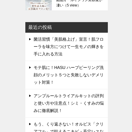
細胞オールインワン美容液が
凄い
（5 view）
最近の投稿
菌活習慣「美肌格上げ」宣言！肌フロ
ーラを味方につけて一生モノの輝きを
手に入れる方法
モテ肌に！HASU ハーブピーリング洗
顔のメリット５つと失敗しないデメリ
ット対策！
アンプルールトライアルキットの評判
と使い方や注意点！シミ・くすみの悩
みに徹底解説！
もう、くり返さない！オルビス「クリ
アフル」で叶えるニキビ・毛穴レスな