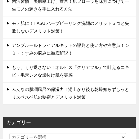
菌活習慣「美肌格上げ」宣言！肌フローラを味方につけて一
生モノの輝きを手に入れる方法
モテ肌に！HASU ハーブピーリング洗顔のメリット５つと失
敗しないデメリット対策！
アンプルールトライアルキットの評判と使い方や注意点！シ
ミ・くすみの悩みに徹底解説！
もう、くり返さない！オルビス「クリアフル」で叶えるニキ
ビ・毛穴レスな垢抜け肌を実感
みんなの肌潤風呂の保湿力！湯上がり後も乾燥知らずしっと
りスベスベ肌の秘密とデメリット対策
カテゴリー
カ