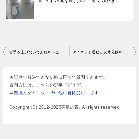
VIOラインの毛を無くすのに一番いい方法は？
投
右手を上げないでお腹をへこます運動は？
ダイエット運動と炭水化物を減らして痩せることができる？
稿
ナ
★記事で解決できない時は匿名で質問できます。
ビ
質問方法は、こちらの記事でどうぞ。
ゲ
→
美肌とダイエットその他の質問受付中です
ー
Copyright (C) 2012-2023美肌の森, All rights reserved
シ
ョ
ン