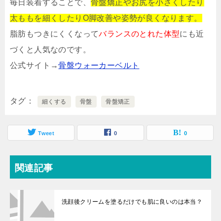
毎日装着することで、
骨盤矯正やお尻を小さくしたり
太ももを細くしたりO脚改善や姿勢が良くなります。
脂肪もつきにくくなって
バランスのとれた体型
にも近
づくと人気なのです。
公式サイト→
骨盤ウォーカーベルト
タグ
細くする
骨盤
骨盤矯正
Tweet
0
0
関連記事
洗顔後クリームを塗るだけでも肌に良いのは本当？