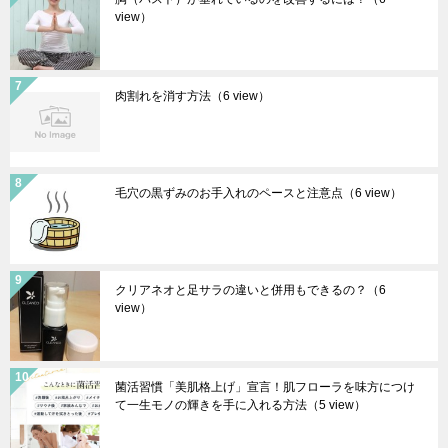
view）
肉割れを消す方法
（6 view）
毛穴の黒ずみのお手入れのペースと注意点
（6 view）
クリアネオと足サラの違いと併用もできるの？
（6
view）
菌活習慣「美肌格上げ」宣言！肌フローラを味方につけ
て一生モノの輝きを手に入れる方法
（5 view）