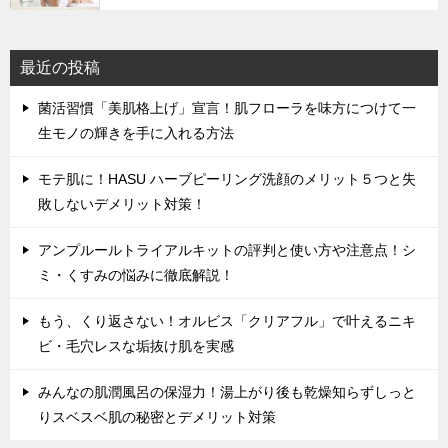
最近の投稿
菌活習慣「美肌格上げ」宣言！肌フローラを味方につけて一
生モノの輝きを手に入れる方法
モテ肌に！HASU ハーブピーリング洗顔のメリット５つと失
敗しないデメリット対策！
アンプルールトライアルキットの評判と使い方や注意点！シ
ミ・くすみの悩みに徹底解説！
もう、くり返さない！オルビス「クリアフル」で叶えるニキ
ビ・毛穴レスな垢抜け肌を実感
みんなの肌潤風呂の保湿力！湯上がり後も乾燥知らずしっと
りスベスベ肌の秘密とデメリット対策