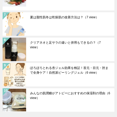
夏は脂性肌冬は乾燥肌の改善方法は？
（7 view）
クリアネオと足サラの違いと併用もできるの？
（7
view）
ぽろぽろとれる杏ジェル効果を検証！首元・目元・肘ま
で全身ケア！自然派ピーリングジェル
（6 view）
みんなの肌潤糖がアトピーにおすすめの保湿剤の理由
（6
view）