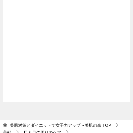
美肌対策とダイエットで女子力アップ〜美肌の森
TOP
美顔
目と目の周りのケア