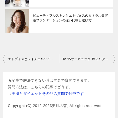
ビューティフルスキンとエトヴォスのミネラル美容
液ファンデーションの違い比較と選び方
投
エトヴォスとレイチェルワインのミネラルファンデの違いは？
HANAオーガニックUVミルクでファンデーションが不要
稿
ナ
★記事で解決できない時は匿名で質問できます。
ビ
質問方法は、こちらの記事でどうぞ。
ゲ
→
美肌とダイエットその他の質問受付中です
ー
Copyright (C) 2012-2023美肌の森, All rights reserved
シ
ョ