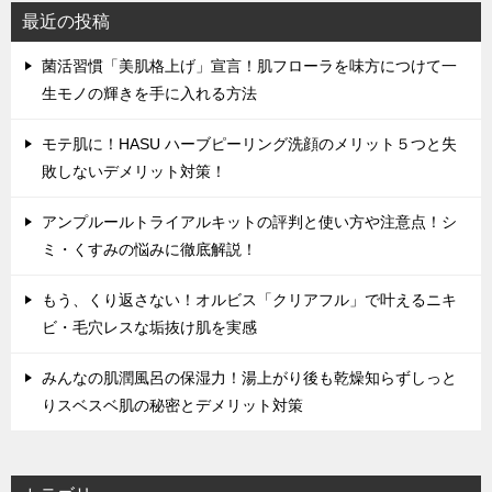
最近の投稿
菌活習慣「美肌格上げ」宣言！肌フローラを味方につけて一
生モノの輝きを手に入れる方法
モテ肌に！HASU ハーブピーリング洗顔のメリット５つと失
敗しないデメリット対策！
アンプルールトライアルキットの評判と使い方や注意点！シ
ミ・くすみの悩みに徹底解説！
もう、くり返さない！オルビス「クリアフル」で叶えるニキ
ビ・毛穴レスな垢抜け肌を実感
みんなの肌潤風呂の保湿力！湯上がり後も乾燥知らずしっと
りスベスベ肌の秘密とデメリット対策