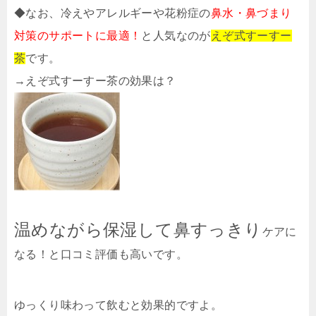
◆なお、冷えやアレルギーや花粉症の
鼻水・鼻づまり
対策のサポートに最適！
と人気なのが
えぞ式すーすー
茶
です。
→えぞ式すーすー茶の効果は？
温めながら保湿して鼻すっきり
ケアに
なる！と口コミ評価も高いです。
ゆっくり味わって飲むと効果的ですよ。