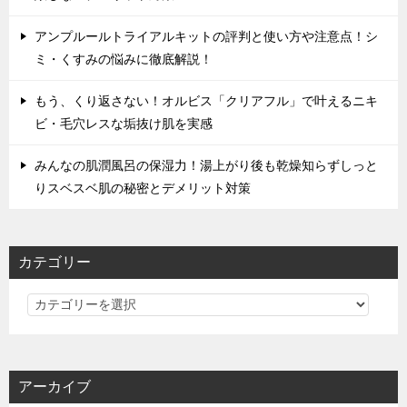
アンプルールトライアルキットの評判と使い方や注意点！シ
ミ・くすみの悩みに徹底解説！
もう、くり返さない！オルビス「クリアフル」で叶えるニキ
ビ・毛穴レスな垢抜け肌を実感
みんなの肌潤風呂の保湿力！湯上がり後も乾燥知らずしっと
りスベスベ肌の秘密とデメリット対策
カテゴリー
カ
テ
ゴ
リ
アーカイブ
ー