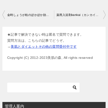
投
金時しょうが粒のぽかぽか効果！他との違いや理由は？
薬用入浴剤kankai（カンカイ）の効果とその理由
稿
ナ
★記事で解決できない時は匿名で質問できます。
ビ
質問方法は、こちらの記事でどうぞ。
ゲ
→
美肌とダイエットその他の質問受付中です
ー
Copyright (C) 2012-2023美肌の森, All rights reserved
シ
ョ
ン
管理人案内