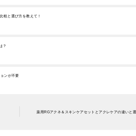
い比較と選び方を教えて！
は？
ションが不要
薬用RGアクネ＆スキンケアセットとアクレケアの違いと