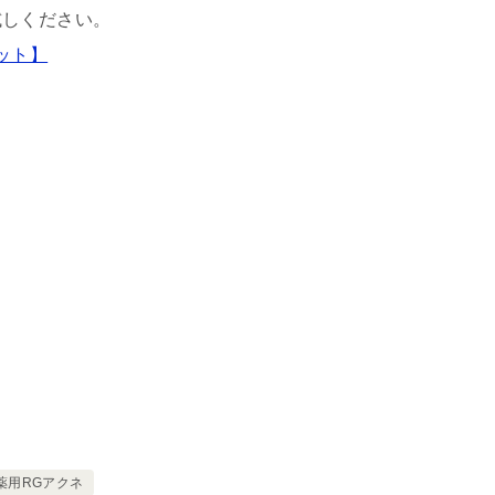
試しください。
ット】
薬用RGアクネ