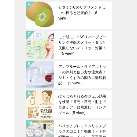
ビタミンCのサプリメントは
いつ摂ると効果的？
（6
view）
モテ肌に！HASU ハーブピー
リング洗顔のメリット５つと
失敗しないデメリット対策！
（5 view）
アンプルールトライアルキッ
トの評判と使い方や注意点！
シミ・くすみの悩みに徹底解
説！
（5 view）
ぽろぽろとれる杏ジェル効果
を検証！首元・目元・肘まで
全身ケア！自然派ピーリング
ジェル
（5 view）
ハリッチプレミアムリッチプ
ラスの口コミと効果！ヒト幹