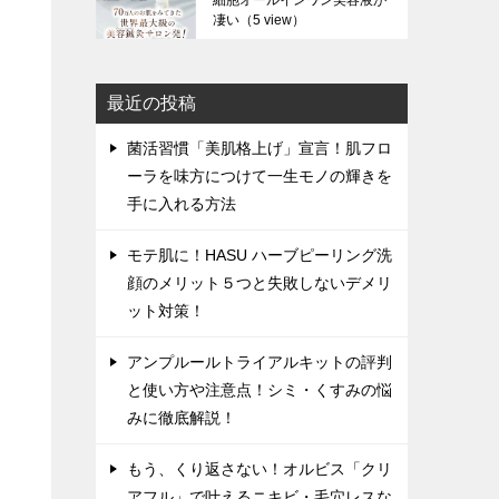
細胞オールインワン美容液が
凄い
（5 view）
最近の投稿
菌活習慣「美肌格上げ」宣言！肌フロ
ーラを味方につけて一生モノの輝きを
手に入れる方法
モテ肌に！HASU ハーブピーリング洗
顔のメリット５つと失敗しないデメリ
ット対策！
アンプルールトライアルキットの評判
と使い方や注意点！シミ・くすみの悩
みに徹底解説！
もう、くり返さない！オルビス「クリ
アフル」で叶えるニキビ・毛穴レスな