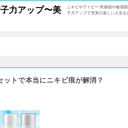
ニキビやアトピー,乾燥肌や敏感
女子力アップ〜美
子力アップで充実の楽しい人生を
。
セットで本当にニキビ痕が解消？