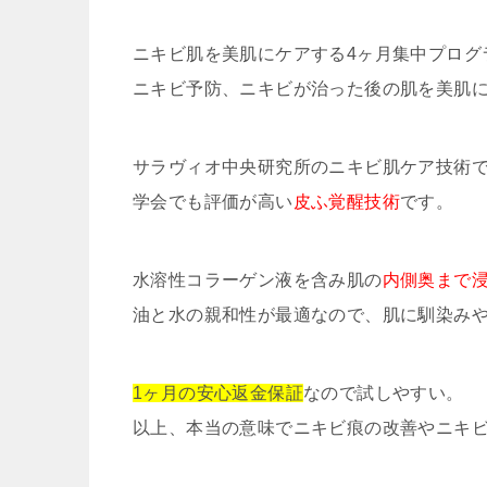
ニキビ肌を美肌にケアする4ヶ月集中プログ
ニキビ予防、ニキビが治った後の肌を美肌
サラヴィオ中央研究所のニキビ肌ケア技術
学会でも評価が高い
皮ふ覚醒技術
です。
水溶性コラーゲン液を含み肌の
内側奥まで
油と水の親和性が最適なので、肌に馴染み
1ヶ月の安心返金保証
なので試しやすい。
以上、本当の意味でニキビ痕の改善やニキ