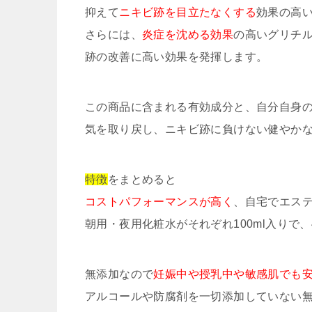
抑えて
ニキビ跡を目立たなくする
効果の高
さらには、
炎症を沈める効果
の高いグリチ
跡の改善に高い効果を発揮します。
この商品に含まれる有効成分と、自分自身
気を取り戻し、ニキビ跡に負けない健やか
特徴
をまとめると
コストパフォーマンスが高く
、自宅でエス
朝用・夜用化粧水がそれぞれ100ml入りで、
無添加なので
妊娠中や授乳中や敏感肌でも
アルコールや防腐剤を一切添加していない