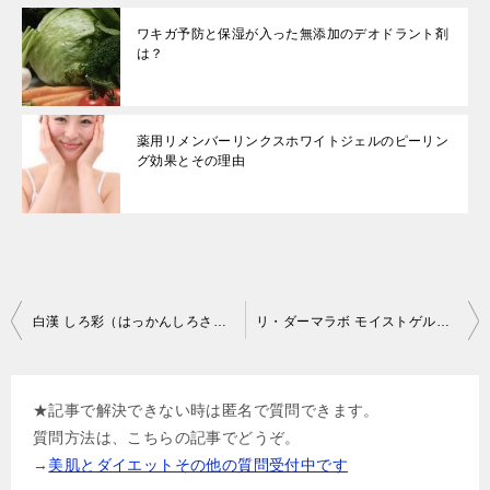
ワキガ予防と保湿が入った無添加のデオドラント剤
は？
薬用リメンバーリンクスホワイトジェルのピーリン
グ効果とその理由
投
白漢 しろ彩（はっかんしろさい）のメリットとデメリットの解決策
リ・ダーマラボ モイストゲルプラスは効かないって本当？効果を出すコツは？
稿
ナ
★記事で解決できない時は匿名で質問できます。
ビ
質問方法は、こちらの記事でどうぞ。
ゲ
→
美肌とダイエットその他の質問受付中です