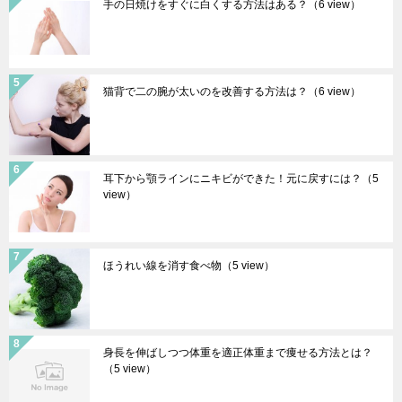
手の日焼けをすぐに白くする方法はある？
（6 view）
猫背で二の腕が太いのを改善する方法は？
（6 view）
耳下から顎ラインにニキビができた！元に戻すには？
（5
view）
ほうれい線を消す食べ物
（5 view）
身長を伸ばしつつ体重を適正体重まで痩せる方法とは？
（5 view）