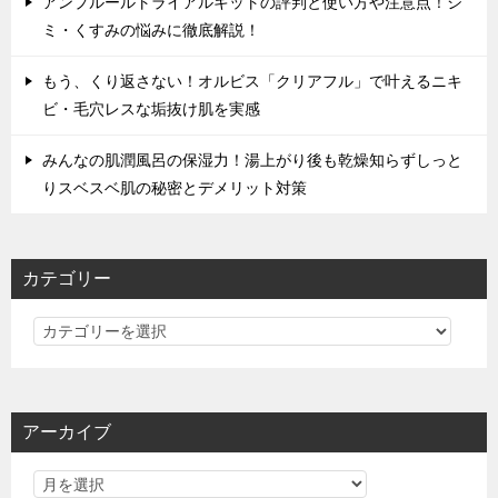
アンプルールトライアルキットの評判と使い方や注意点！シ
ミ・くすみの悩みに徹底解説！
もう、くり返さない！オルビス「クリアフル」で叶えるニキ
ビ・毛穴レスな垢抜け肌を実感
みんなの肌潤風呂の保湿力！湯上がり後も乾燥知らずしっと
りスベスベ肌の秘密とデメリット対策
カテゴリー
カ
テ
ゴ
リ
アーカイブ
ー