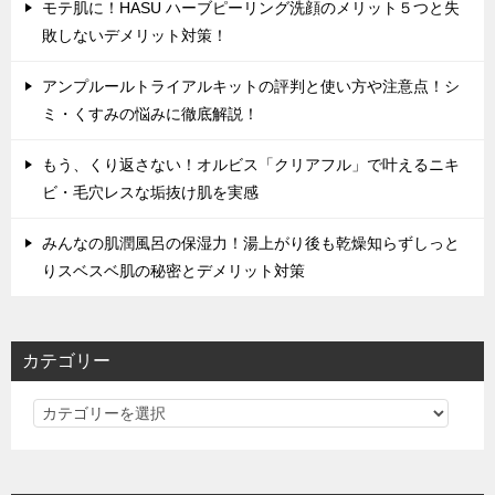
モテ肌に！HASU ハーブピーリング洗顔のメリット５つと失
敗しないデメリット対策！
アンプルールトライアルキットの評判と使い方や注意点！シ
ミ・くすみの悩みに徹底解説！
もう、くり返さない！オルビス「クリアフル」で叶えるニキ
ビ・毛穴レスな垢抜け肌を実感
みんなの肌潤風呂の保湿力！湯上がり後も乾燥知らずしっと
りスベスベ肌の秘密とデメリット対策
カテゴリー
カ
テ
ゴ
リ