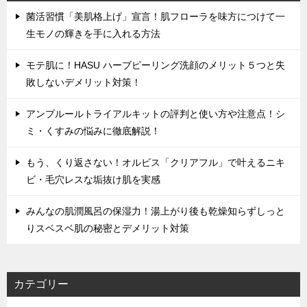
菌活習慣「美肌格上げ」宣言！肌フローラを味方につけて一
生モノの輝きを手に入れる方法
モテ肌に！HASU ハーブピーリング洗顔のメリット５つと失
敗しないデメリット対策！
アンプルールトライアルキットの評判と使い方や注意点！シ
ミ・くすみの悩みに徹底解説！
もう、くり返さない！オルビス「クリアフル」で叶えるニキ
ビ・毛穴レスな垢抜け肌を実感
みんなの肌潤風呂の保湿力！湯上がり後も乾燥知らずしっと
りスベスベ肌の秘密とデメリット対策
カテゴリー