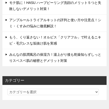
モテ肌に！HASU ハーブピーリング洗顔のメリット５つと失
敗しないデメリット対策！
アンプルールトライアルキットの評判と使い方や注意点！シ
ミ・くすみの悩みに徹底解説！
もう、くり返さない！オルビス「クリアフル」で叶えるニキ
ビ・毛穴レスな垢抜け肌を実感
みんなの肌潤風呂の保湿力！湯上がり後も乾燥知らずしっと
りスベスベ肌の秘密とデメリット対策
カテゴリー
カ
テ
ゴ