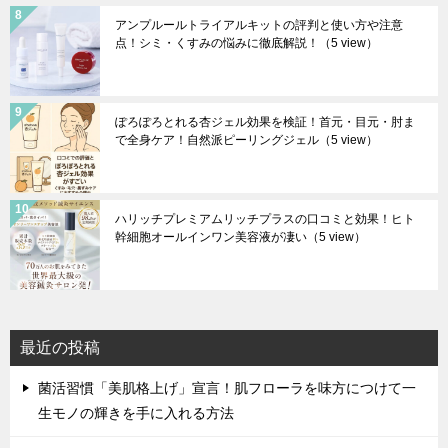
アンプルールトライアルキットの評判と使い方や注意
点！シミ・くすみの悩みに徹底解説！
（5 view）
ぽろぽろとれる杏ジェル効果を検証！首元・目元・肘ま
で全身ケア！自然派ピーリングジェル
（5 view）
ハリッチプレミアムリッチプラスの口コミと効果！ヒト
幹細胞オールインワン美容液が凄い
（5 view）
最近の投稿
菌活習慣「美肌格上げ」宣言！肌フローラを味方につけて一
生モノの輝きを手に入れる方法