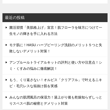
最近の投稿
菌活習慣「美肌格上げ」宣言！肌フローラを味方につけて一
生モノの輝きを手に入れる方法
モテ肌に！HASU ハーブピーリング洗顔のメリット５つと失
敗しないデメリット対策！
アンプルールトライアルキットの評判と使い方や注意点！シ
ミ・くすみの悩みに徹底解説！
もう、くり返さない！オルビス「クリアフル」で叶えるニキ
ビ・毛穴レスな垢抜け肌を実感
みんなの肌潤風呂の保湿力！湯上がり後も乾燥知らずしっと
りスベスベ肌の秘密とデメリット対策