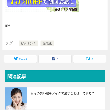
m+
タグ
ビタミンＡ
光老化
Tweet
0
0
関連記事
目元の笑い皺をメイクで消すことは、できる？