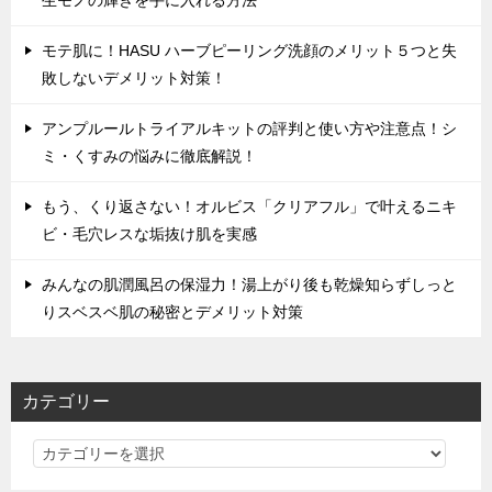
生モノの輝きを手に入れる方法
モテ肌に！HASU ハーブピーリング洗顔のメリット５つと失
敗しないデメリット対策！
アンプルールトライアルキットの評判と使い方や注意点！シ
ミ・くすみの悩みに徹底解説！
もう、くり返さない！オルビス「クリアフル」で叶えるニキ
ビ・毛穴レスな垢抜け肌を実感
みんなの肌潤風呂の保湿力！湯上がり後も乾燥知らずしっと
りスベスベ肌の秘密とデメリット対策
カテゴリー
カ
テ