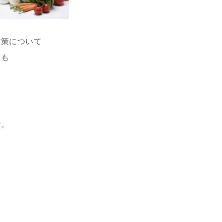
対策について
）も
す。