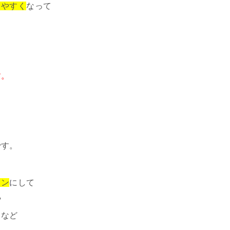
りやすく
なって
す。
です。
イン
にして
や
）など