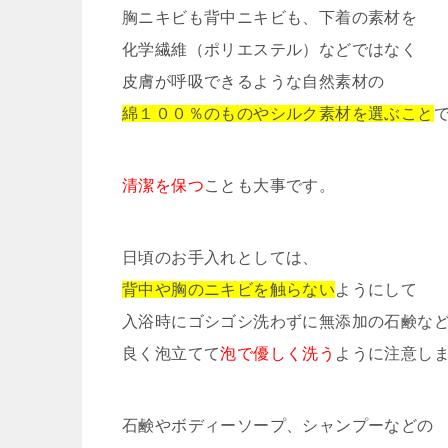
胸ニキビも背中ニキビも、下着の素材を
化学繊維（ポリエステル）などではなく
皮膚が呼吸できるような自然素材の
綿１００％のものやシルク素材を選ぶこと
清潔を保つ
ことも大事です。
日頃のお手入れとしては、
背中や胸のニキビを触らない
ようにして
入浴時にゴシゴシ洗わずに無添加の石鹸な
良く泡立てて
泡で優しく洗う
ように注意し
石鹸やボディーソープ、シャンプーなどの