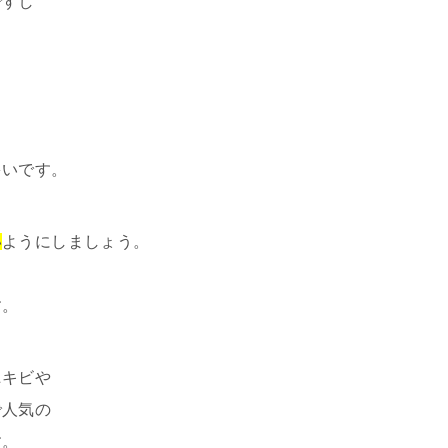
ですし
。
と
多いです。
い
ようにしましょう。
す。
ニキビや
で人気の
す。