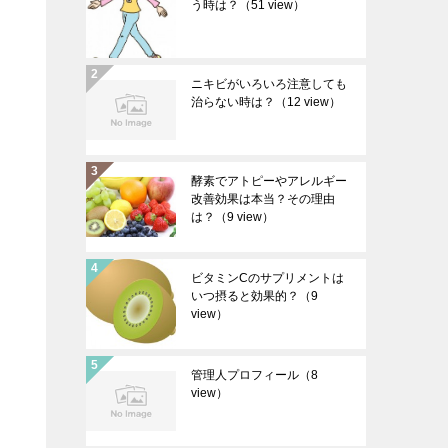
う時は？
（51 view）
ニキビがいろいろ注意しても
治らない時は？
（12 view）
酵素でアトピーやアレルギー
改善効果は本当？その理由
は？
（9 view）
ビタミンCのサプリメントは
いつ摂ると効果的？
（9
view）
管理人プロフィール
（8
view）