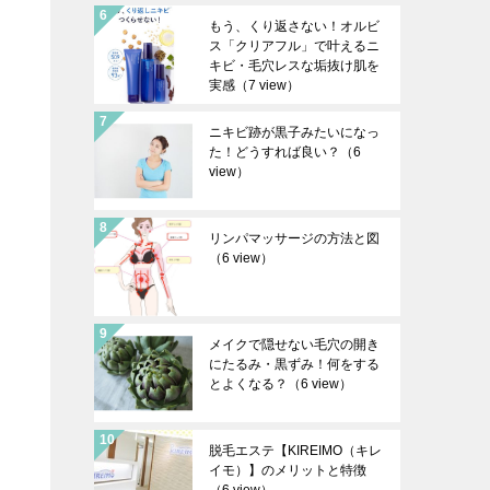
もう、くり返さない！オルビ
ス「クリアフル」で叶えるニ
キビ・毛穴レスな垢抜け肌を
実感
（7 view）
ニキビ跡が黒子みたいになっ
た！どうすれば良い？
（6
view）
リンパマッサージの方法と図
（6 view）
メイクで隠せない毛穴の開き
にたるみ・黒ずみ！何をする
とよくなる？
（6 view）
脱毛エステ【KIREIMO（キレ
イモ）】のメリットと特徴