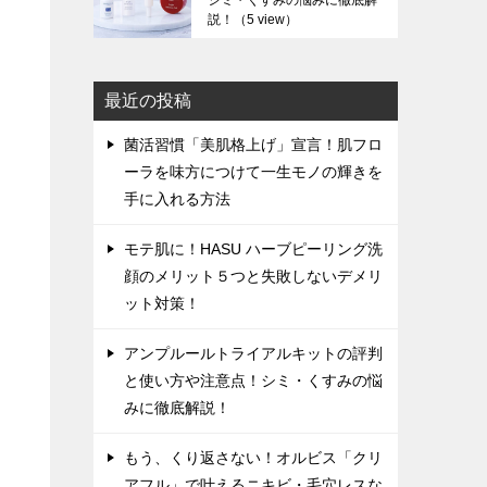
シミ・くすみの悩みに徹底解
説！
（5 view）
最近の投稿
菌活習慣「美肌格上げ」宣言！肌フロ
ーラを味方につけて一生モノの輝きを
手に入れる方法
モテ肌に！HASU ハーブピーリング洗
顔のメリット５つと失敗しないデメリ
ット対策！
アンプルールトライアルキットの評判
と使い方や注意点！シミ・くすみの悩
みに徹底解説！
もう、くり返さない！オルビス「クリ
アフル」で叶えるニキビ・毛穴レスな