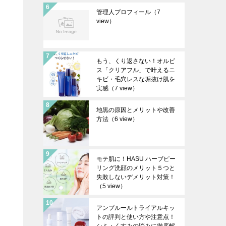
管理人プロフィール
（7
view）
もう、くり返さない！オルビ
ス「クリアフル」で叶えるニ
キビ・毛穴レスな垢抜け肌を
実感
（7 view）
地黒の原因とメリットや改善
方法
（6 view）
モテ肌に！HASU ハーブピー
リング洗顔のメリット５つと
失敗しないデメリット対策！
（5 view）
アンプルールトライアルキッ
トの評判と使い方や注意点！