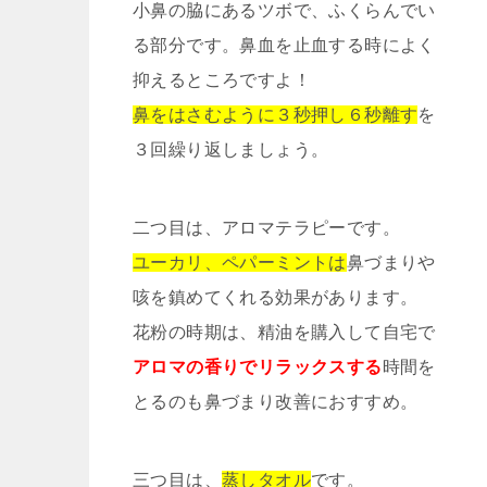
小鼻の脇にあるツボで、ふくらんでい
る部分です。鼻血を止血する時によく
抑えるところですよ！
鼻をはさむように３秒押し６秒離す
を
３回繰り返しましょう。
二つ目は、アロマテラピーです。
ユーカリ、ペパーミントは
鼻づまりや
咳を鎮めてくれる効果があります。
花粉の時期は、精油を購入して自宅で
アロマの香りでリラックスする
時間を
とるのも鼻づまり改善におすすめ。
三つ目は、
蒸しタオル
です。