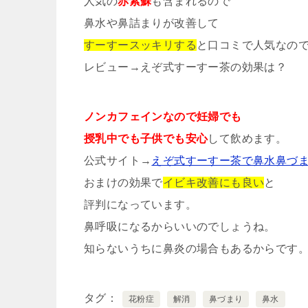
人気の
赤紫蘇
も含まれるので
鼻水や鼻詰まりが改善して
すーすースッキリする
と口コミで人気なの
レビュー→えぞ式すーすー茶の効果は？
ノンカフェインなので妊婦でも
授乳中でも子供でも安心
して飲めます。
公式サイト→
えぞ式すーすー茶で鼻水鼻づ
おまけの効果で
イビキ改善にも良い
と
評判になっています。
鼻呼吸になるからいいのでしょうね。
知らないうちに鼻炎の場合もあるからです
タグ
花粉症
解消
鼻づまり
鼻水