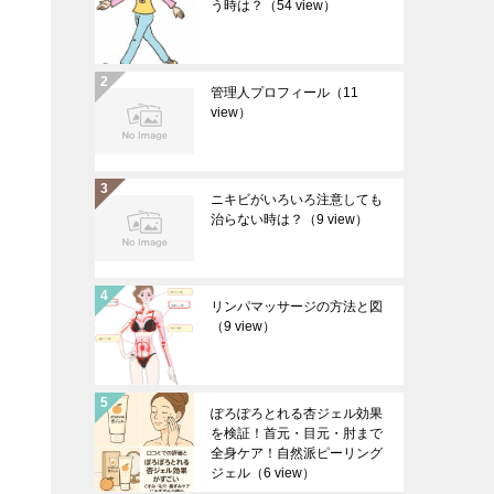
う時は？
（54 view）
管理人プロフィール
（11
view）
ニキビがいろいろ注意しても
治らない時は？
（9 view）
う
リンパマッサージの方法と図
（9 view）
ぽろぽろとれる杏ジェル効果
を検証！首元・目元・肘まで
全身ケア！自然派ピーリング
ジェル
（6 view）