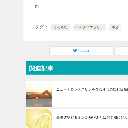
m
タグ
てんちむ
ベルタプエラリア
本当
Tweet
関連記事
ニュートロックスサンを含む４つの飲む日焼
高浸透型ビタミンC(APPS)とは何？肌にど