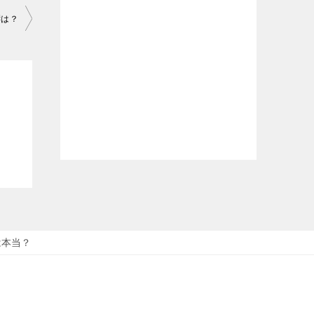
響は？
は本当？