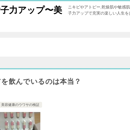
ニキビやアトピー,乾燥肌や敏感
女子力アップ〜美
子力アップで充実の楽しい人生を
。
アを飲んでいるのは本当？
美容健康のウワサの検証