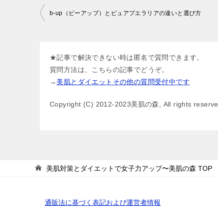
投
b-up（ビーアップ）とピュアプエラリアの違いと選び方
稿
ナ
ビ
★記事で解決できない時は匿名で質問できます。
質問方法は、こちらの記事でどうぞ。
ゲ
→
美肌とダイエットその他の質問受付中です
ー
シ
Copyright (C) 2012-2023美肌の森, All rights reserv
ョ
ン
美肌対策とダイエットで女子力アップ〜美肌の森
TOP
通販法に基づく表記および運営者情報