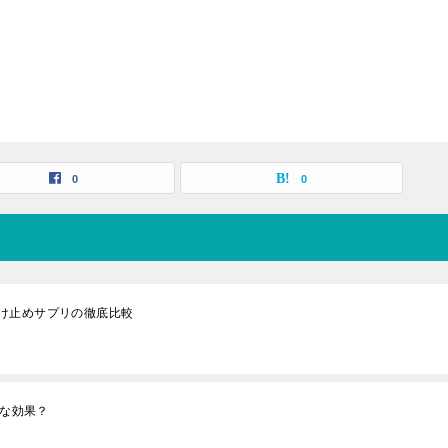
0
0
け止めサプリの徹底比較
んな効果？