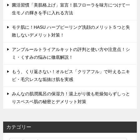
菌活習慣「美肌格上げ」宣言！肌フローラを味方につけて一
生モノの輝きを手に入れる方法
モテ肌に！HASU ハーブピーリング洗顔のメリット５つと失
敗しないデメリット対策！
アンプルールトライアルキットの評判と使い方や注意点！シ
ミ・くすみの悩みに徹底解説！
もう、くり返さない！オルビス「クリアフル」で叶えるニキ
ビ・毛穴レスな垢抜け肌を実感
みんなの肌潤風呂の保湿力！湯上がり後も乾燥知らずしっと
りスベスベ肌の秘密とデメリット対策
カテゴリー