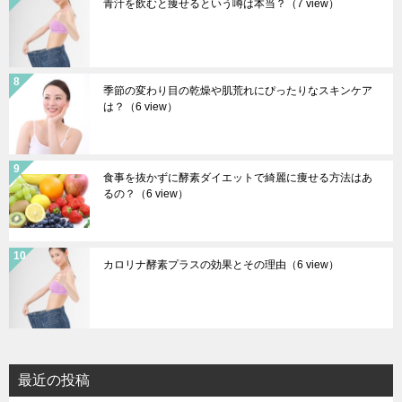
青汁を飲むと痩せるという噂は本当？
（7 view）
季節の変わり目の乾燥や肌荒れにぴったりなスキンケア
は？
（6 view）
食事を抜かずに酵素ダイエットで綺麗に痩せる方法はあ
るの？
（6 view）
カロリナ酵素プラスの効果とその理由
（6 view）
最近の投稿