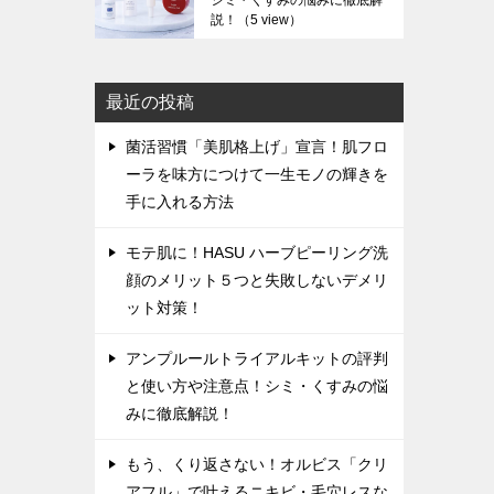
シミ・くすみの悩みに徹底解
説！
（5 view）
最近の投稿
菌活習慣「美肌格上げ」宣言！肌フロ
ーラを味方につけて一生モノの輝きを
手に入れる方法
モテ肌に！HASU ハーブピーリング洗
顔のメリット５つと失敗しないデメリ
ット対策！
アンプルールトライアルキットの評判
と使い方や注意点！シミ・くすみの悩
みに徹底解説！
もう、くり返さない！オルビス「クリ
アフル」で叶えるニキビ・毛穴レスな