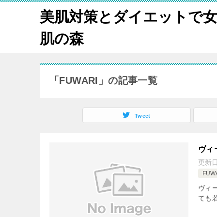
美肌対策とダイエットで
肌の森
「FUWARI」の記事一覧
Tweet
ヴィ
更新
FUW
ヴィ
ても若