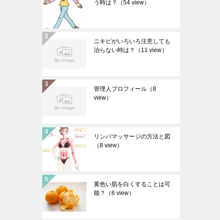
う時は？
（54 view）
ニキビがいろいろ注意しても
治らない時は？
（11 view）
管理人プロフィール
（8
view）
リンパマッサージの方法と図
（8 view）
黄色い肌を白くすることは可
能？
（6 view）