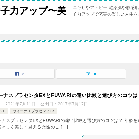
ニキビやアトピー,乾燥肌や敏感
女子力アップ〜美
子力アップで充実の楽しい人生を
0
0
ーナスプラセンタEXとFUWARIの違い比較と選び方のコツは
日：
2021年7月11日
公開日：
2017年7月17日
ARI
ヴィーナスプラセンタEX
ーナスプラセンタEXとFUWARIの違い比較と選び方のコツは？ 年齢を
々しく美しく見える女性のこ […]