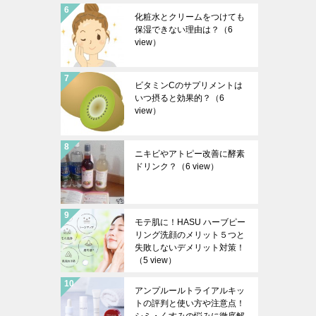
化粧水とクリームをつけても
保湿できない理由は？
（6
view）
ビタミンCのサプリメントは
いつ摂ると効果的？
（6
view）
ニキビやアトピー改善に酵素
ドリンク？
（6 view）
モテ肌に！HASU ハーブピー
リング洗顔のメリット５つと
失敗しないデメリット対策！
（5 view）
アンプルールトライアルキッ
トの評判と使い方や注意点！