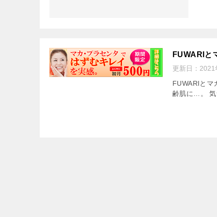
FUWAR
更新日：
202
FUWARI
齢肌に…。 気