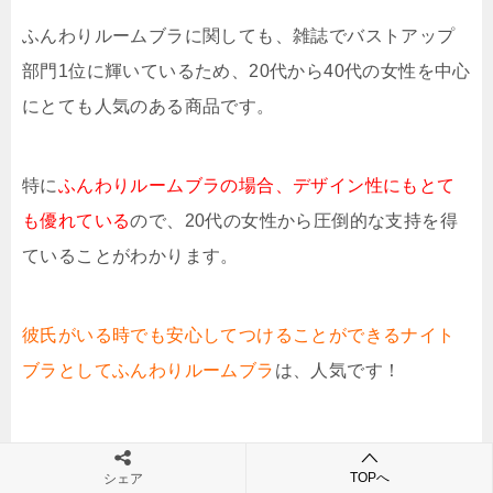
ふんわりルームブラに関しても、雑誌でバストアップ
部門1位に輝いているため、20代から40代の女性を中心
にとても人気のある商品です。
特に
ふんわりルームブラの場合、デザイン性にもとて
も優れている
ので、20代の女性から圧倒的な支持を得
ていることがわかります。
彼氏がいる時でも安心してつけることができるナイト
ブラとしてふんわりルームブラ
は、人気です！
TOPへ
まとめ
シェア