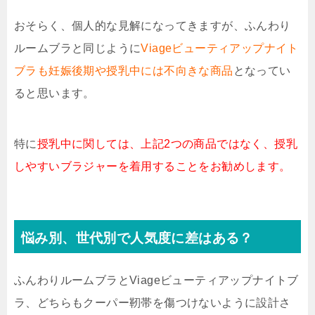
おそらく、個人的な見解になってきますが、ふんわり
ルームブラと同じように
Viageビューティアップナイト
ブラも妊娠後期や授乳中には不向きな商品
となってい
ると思います。
特に
授乳中に関しては、上記2つの商品ではなく、授乳
しやすいブラジャーを着用することをお勧めします。
悩み別、世代別で人気度に差はある？
ふんわりルームブラとViageビューティアップナイトブ
ラ、どちらもクーパー靭帯を傷つけないように設計さ