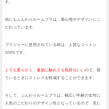
す。
他にもふんわりルームブラは、着心地やデザインにこ
だわっています。
ブラジャーに使用されている綿は、上質なコットン
100%です。
とても柔らかく、素肌に触れても気持ちいい
ので、寝
ているときにストレスを軽減することができます。
そして、ふんわりルームブラは、幅広い年齢の女性に
人気のこだわりのデザイン性となっているので、見た