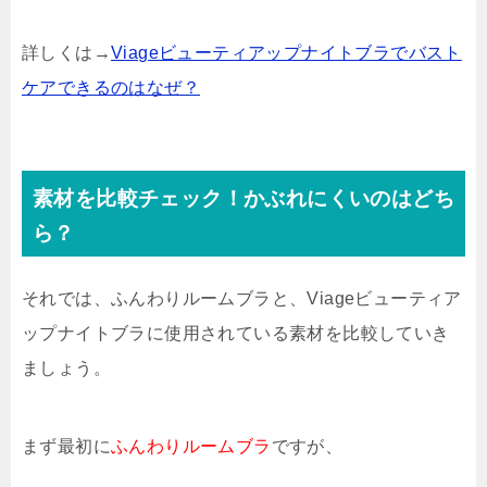
詳しくは→
Viageビューティアップナイトブラでバスト
ケアできるのはなぜ？
素材を比較チェック！かぶれにくいのはどち
ら？
それでは、ふんわりルームブラと、Viageビューティア
ップナイトブラに使用されている素材を比較していき
ましょう。
まず最初に
ふんわりルームブラ
ですが、