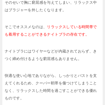
そのせいで胸に窮屈感を与えてしまい、リラックス中
はブラジャーを外したくなります。
そこでオススメなのは、
リラックスしている時間帯で
も着用することができるナイトブラの存在です。
ナイトブラにはワイヤーなどが内蔵されておらず、き
つく締め付けるような窮屈感もありません。
快適な使い心地でありながら、しっかりとバストを支
えてくれるため、クーパー靭帯を傷つけてしまうこと
なく、リラックスした時間を過ごすことができる優れ
ものです。