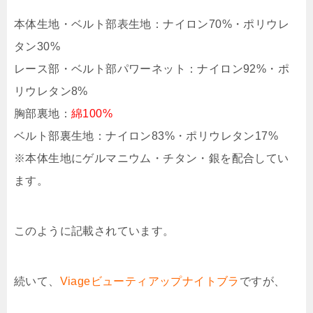
本体生地・ベルト部表生地：ナイロン70%・ポリウレ
タン30%
レース部・ベルト部パワーネット：ナイロン92%・ポ
リウレタン8%
胸部裏地：
綿100%
ベルト部裏生地：ナイロン83%・ポリウレタン17%
※本体生地にゲルマニウム・チタン・銀を配合してい
ます。
このように記載されています。
続いて、
Viageビューティアップナイトブラ
ですが、