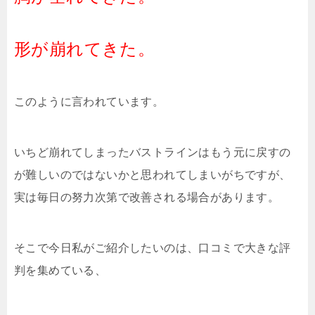
形が崩れてきた。
このように言われています。
いちど崩れてしまったバストラインはもう元に戻すの
が難しいのではないかと思われてしまいがちですが、
実は毎日の努力次第で改善される場合があります。
そこで今日私がご紹介したいのは、口コミで大きな評
判を集めている、