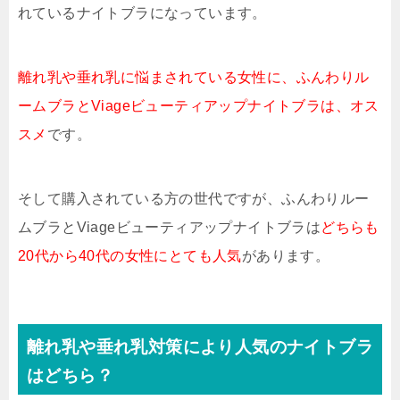
れているナイトブラになっています。
離れ乳や垂れ乳に悩まされている女性に、ふんわりル
ームブラとViageビューティアップナイトブラは、オス
スメ
です。
そして購入されている方の世代ですが、ふんわりルー
ムブラとViageビューティアップナイトブラは
どちらも
20代から40代の女性にとても人気
があります。
離れ乳や垂れ乳対策により人気のナイトブラ
はどちら？