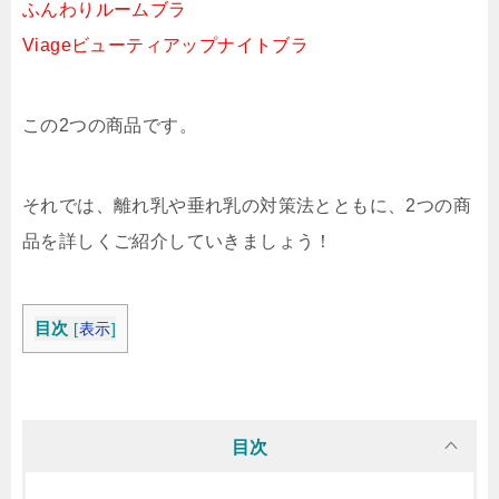
ふんわりルームブラ
Viageビューティアップナイトブラ
この2つの商品です。
それでは、離れ乳や垂れ乳の対策法とともに、2つの商
品を詳しくご紹介していきましょう！
目次
[
表示
]
目次