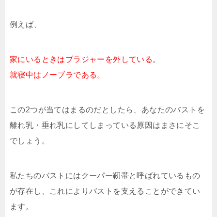
例えば、
家にいるときはブラジャーを外している
。
就寝中はノーブラである。
この2つが当てはまるのだとしたら、あなたのバストを
離れ乳・垂れ乳にしてしまっている原因はまさにそこ
でしょう。
私たちのバストにはクーパー靭帯と呼ばれているもの
が存在し、これによりバストを支えることができてい
ます。