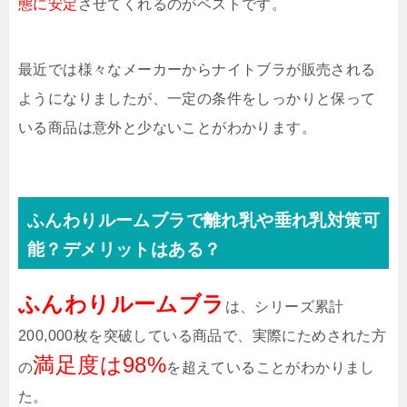
態に安定
させてくれるのがベストです。
最近では様々なメーカーからナイトブラが販売される
ようになりましたが、一定の条件をしっかりと保って
いる商品は意外と少ないことがわかります。
ふんわりルームブラで離れ乳や垂れ乳対策可
能？デメリットはある？
ふんわりルームブラ
は、シリーズ累計
200,000枚を突破している商品で、実際にためされた方
満足度は98%
の
を超えていることがわかりまし
た。