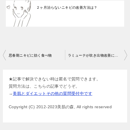
２ヶ月治らないニキビの改善方法は？
投
思春期ニキビに効く食べ物
ラミューテが吹き出物改善に良い理由
稿
ナ
★記事で解決できない時は匿名で質問できます。
ビ
質問方法は、こちらの記事でどうぞ。
ゲ
→
美肌とダイエットその他の質問受付中です
ー
Copyright (C) 2012-2023美肌の森, All rights reserved
シ
ョ
ン