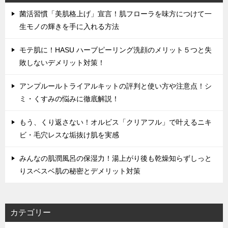
菌活習慣「美肌格上げ」宣言！肌フローラを味方につけて一
生モノの輝きを手に入れる方法
モテ肌に！HASU ハーブピーリング洗顔のメリット５つと失
敗しないデメリット対策！
アンプルールトライアルキットの評判と使い方や注意点！シ
ミ・くすみの悩みに徹底解説！
もう、くり返さない！オルビス「クリアフル」で叶えるニキ
ビ・毛穴レスな垢抜け肌を実感
みんなの肌潤風呂の保湿力！湯上がり後も乾燥知らずしっと
りスベスベ肌の秘密とデメリット対策
カテゴリー