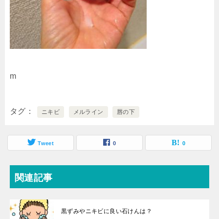
m
タグ
ニキビ
メルライン
唇の下
Tweet
0
0
関連記事
黒ずみやニキビに良い石けんは？