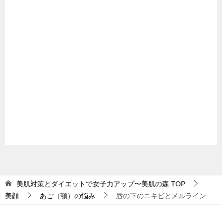
美肌対策とダイエットで女子力アップ〜美肌の森
TOP
美顔
あご（顎）の悩み
唇の下のニキビとメルライン