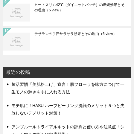
ヒートスリム42℃（ダイエットパッチ）の燃焼効果とそ
の理由
（6 view）
テサランの手汗サラサラ効果とその理由
（6 view）
最近の投稿
菌活習慣「美肌格上げ」宣言！肌フローラを味方につけて一
生モノの輝きを手に入れる方法
モテ肌に！HASU ハーブピーリング洗顔のメリット５つと失
敗しないデメリット対策！
アンプルールトライアルキットの評判と使い方や注意点！シ