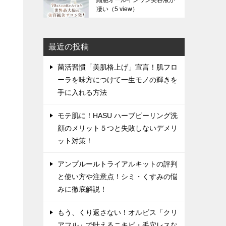
細胞オールインワン美容液が
凄い
（5 view）
最近の投稿
菌活習慣「美肌格上げ」宣言！肌フロ
ーラを味方につけて一生モノの輝きを
手に入れる方法
モテ肌に！HASU ハーブピーリング洗
顔のメリット５つと失敗しないデメリ
ット対策！
アンプルールトライアルキットの評判
と使い方や注意点！シミ・くすみの悩
みに徹底解説！
もう、くり返さない！オルビス「クリ
アフル」で叶えるニキビ・毛穴レスな