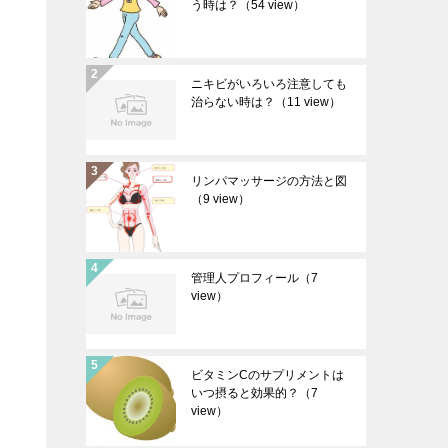
う時は？
（54 view）
ニキビがいろいろ注意しても
治らない時は？
（11 view）
リンパマッサージの方法と図
（9 view）
管理人プロフィール
（7
view）
ビタミンCのサプリメントは
いつ摂ると効果的？
（7
view）