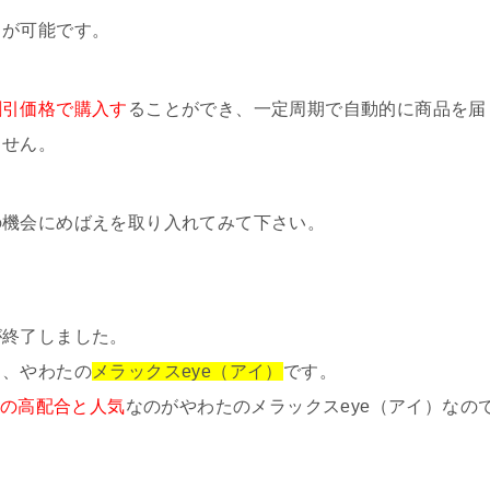
とが可能です。
割引価格で購入す
ることができ、一定周期で自動的に商品を届
ません。
の機会にめばえを取り入れてみて下さい。
が終了しました。
じ、やわたの
メラックスeye（アイ）
です。
gの高配合と人気
なのがやわたのメラックスeye（アイ）なの