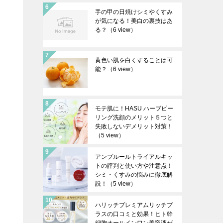
手の甲の日焼けシミやくすみ
が気になる！美白の裏技はあ
る？
（6 view）
黄色い肌を白くすることは可
能？
（6 view）
モテ肌に！HASU ハーブピー
リング洗顔のメリット５つと
失敗しないデメリット対策！
（5 view）
アンプルールトライアルキッ
トの評判と使い方や注意点！
シミ・くすみの悩みに徹底解
説！
（5 view）
ハリッチプレミアムリッチプ
ラスの口コミと効果！ヒト幹