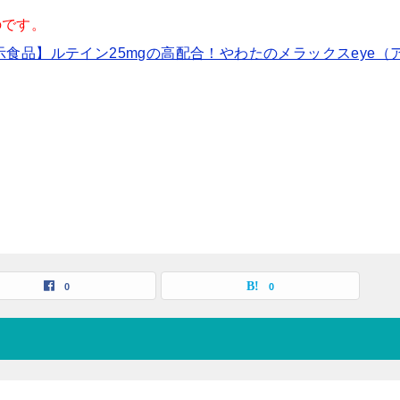
のです。
示食品】ルテイン25mgの高配合！やわたのメラックスeye（
0
0