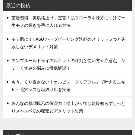
最近の投稿
菌活習慣「美肌格上げ」宣言！肌フローラを味方につけて一
生モノの輝きを手に入れる方法
モテ肌に！HASU ハーブピーリング洗顔のメリット５つと失
敗しないデメリット対策！
アンプルールトライアルキットの評判と使い方や注意点！シ
ミ・くすみの悩みに徹底解説！
もう、くり返さない！オルビス「クリアフル」で叶えるニキ
ビ・毛穴レスな垢抜け肌を実感
みんなの肌潤風呂の保湿力！湯上がり後も乾燥知らずしっと
りスベスベ肌の秘密とデメリット対策