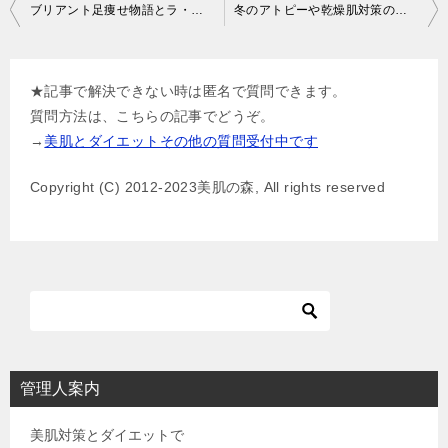
投
ブリアント足痩せ物語とラ・パルレ美脚コースの違い
冬のアトピーや乾燥肌対策のコツ
稿
ナ
★記事で解決できない時は匿名で質問できます。
ビ
質問方法は、こちらの記事でどうぞ。
ゲ
→
美肌とダイエットその他の質問受付中です
ー
Copyright (C) 2012-2023美肌の森, All rights reserved
シ
ョ
ン
管理人案内
美肌対策とダイエットで