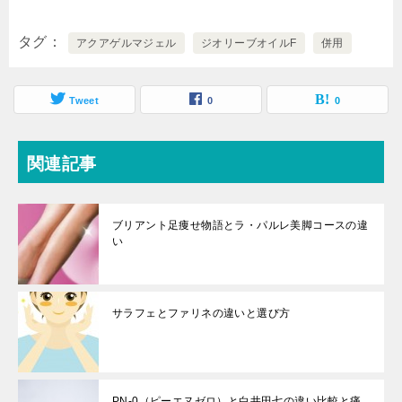
タグ
アクアゲルマジェル
ジオリーブオイルF
併用
Tweet
0
0
関連記事
ブリアント足痩せ物語とラ・パルレ美脚コースの違
い
サラフェとファリネの違いと選び方
PN-0（ピーエヌゼロ）と白井田七の違い比較と痛