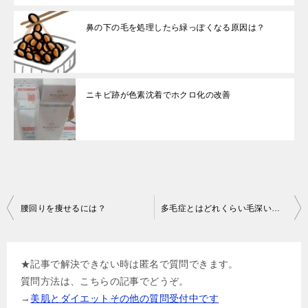
鼻の下の毛を処理したら緑っぽくなる原因は？
ニキビ跡が色素沈着でホクロ化の改善
投
腰回りを痩せるには？
多毛症とはどれくらい毛深いの？
稿
ナ
★記事で解決できない時は匿名で質問できます。
ビ
質問方法は、こちらの記事でどうぞ。
ゲ
→
美肌とダイエットその他の質問受付中です