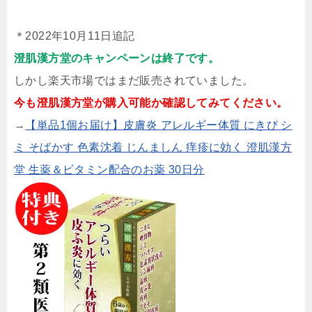
＊2022年10月11日追記
澄肌漢方堂のキャンペーンは終了です。
しかし楽天市場ではまだ販売されていました。
今も澄肌漢方堂が購入可能か確認してみてください。
→
【単品1個お届け】皮膚炎 アレルギー体質 にきび シ
ミ そばかす 色素沈着 じんましん 痒疹に効く 澄肌漢方
堂 生薬＆ビタミン配合のお薬 30日分