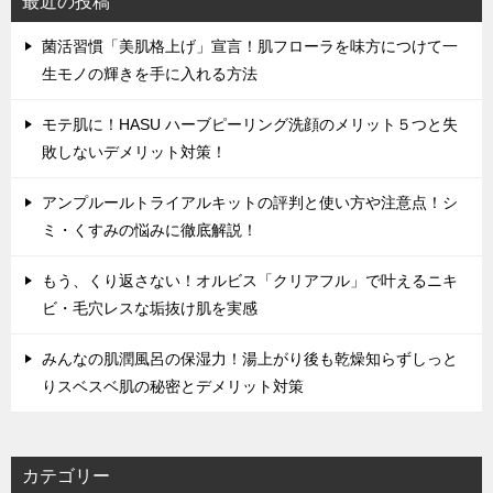
最近の投稿
菌活習慣「美肌格上げ」宣言！肌フローラを味方につけて一
生モノの輝きを手に入れる方法
モテ肌に！HASU ハーブピーリング洗顔のメリット５つと失
敗しないデメリット対策！
アンプルールトライアルキットの評判と使い方や注意点！シ
ミ・くすみの悩みに徹底解説！
もう、くり返さない！オルビス「クリアフル」で叶えるニキ
ビ・毛穴レスな垢抜け肌を実感
みんなの肌潤風呂の保湿力！湯上がり後も乾燥知らずしっと
りスベスベ肌の秘密とデメリット対策
カテゴリー