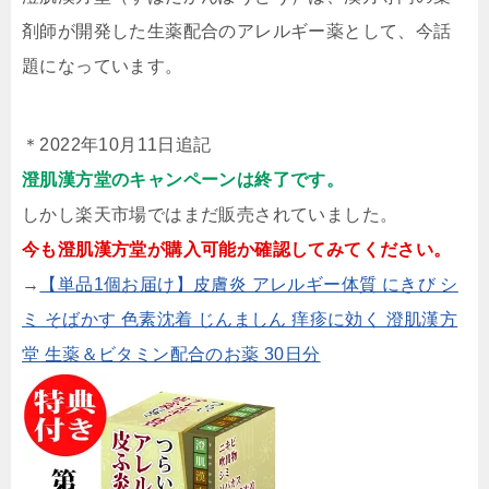
剤師が開発した生薬配合のアレルギー薬として、今話
題になっています。
＊2022年10月11日追記
澄肌漢方堂のキャンペーンは終了です。
しかし楽天市場ではまだ販売されていました。
今も澄肌漢方堂が購入可能か確認してみてください。
→
【単品1個お届け】皮膚炎 アレルギー体質 にきび シ
ミ そばかす 色素沈着 じんましん 痒疹に効く 澄肌漢方
堂 生薬＆ビタミン配合のお薬 30日分